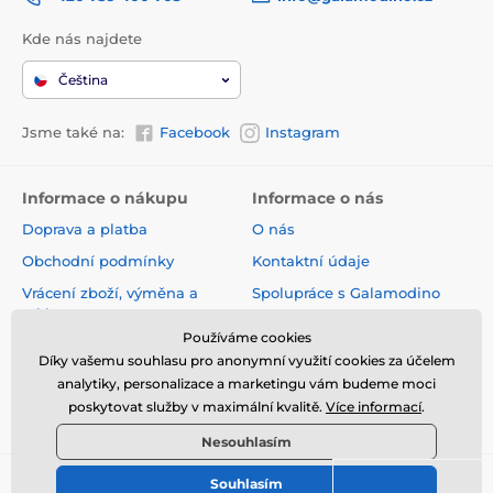
Kde nás najdete
Čeština
Jsme také na:
Facebook
Instagram
Informace o nákupu
Informace o nás
Doprava a platba
O nás
Obchodní podmínky
Kontaktní údaje
Vrácení zboží, výměna a
Spolupráce s Galamodino
reklamace
Zásady ochrany osobních
Používáme cookies
Online vrácení a reklamace
údajů
Díky vašemu souhlasu pro anonymní využití cookies za účelem
Sledování zásilky
analytiky, personalizace a marketingu vám budeme moci
poskytovat služby v maximální kvalitě.
Více informací
.
Nejčastější dotazy
Nesouhlasím
Souhlasím
© 2026 www.galamodino.cz ⦁ E-shop vytvořila
SIMPLIA.cz