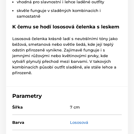
vhodná pro slavnostní i lehce laděné outfity
skvěle funguje v sladěných kombinacích i
samostatně
K čemu se hodí lososová čelenka s leskem
Lososová čelenka krásně ladí s neutrálními tóny jako
béžová, smetanová nebo světle šedá, kde její teplý
odstín přirozeně vynikne. Zajímavě funguje i s
jemnými růžovými nebo květinovými prvky, kde
vytváří plynulý přechod mezi barvami. V takových
kombinacích působí outfit sladěně, ale stále lehce a
přirozeně.
Parametry
Šířka
7 cm
Barva
Lososová