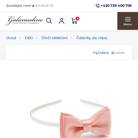
+420 739 400 705
Zavolejte nám
(Po-Pá 8-17)
0
Menu
Úvod
Děti
Dívčí oblečení
Čelenky do vlasů
Výrobce