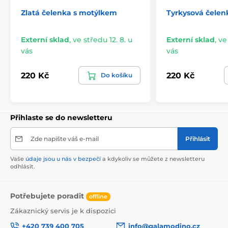
Zlatá čelenka s motýlkem
Tyrkysová čelen
Externí sklad
,
ve středu 12. 8. u
Externí sklad
,
ve
vás
vás
220 Kč
220 Kč
Do košíku
Přihlaste se do newsletteru
Zde napište váš e-mail
Přihlásit
Vaše
údaje jsou u nás v bezpečí
a kdykoliv se můžete z newsletteru
odhlásit.
Potřebujete poradit
offline
Zákaznický servis je k dispozici
+420 739 400 705
info@galamodino.cz