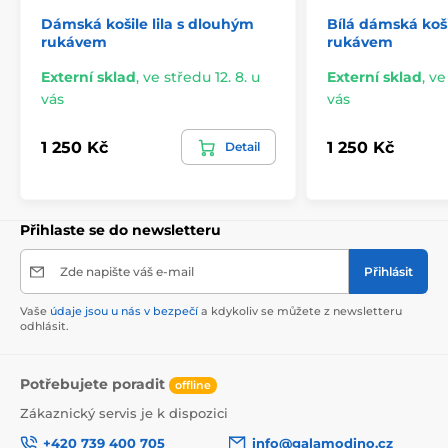
Dámská košile lila s dlouhým
Bílá dámská koš
rukávem
rukávem
Externí sklad
,
ve středu 12. 8. u
Externí sklad
,
ve
vás
vás
1 250 Kč
1 250 Kč
Detail
Přihlaste se do newsletteru
Zde napište váš e-mail
Přihlásit
Vaše
údaje jsou u nás v bezpečí
a kdykoliv se můžete z newsletteru
odhlásit.
Potřebujete poradit
offline
Zákaznický servis je k dispozici
+420 739 400 705
info@galamodino.cz