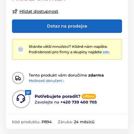
Hlídat dostupnost
Dotaz na prodejce
Sháníte větší množství? Klidně nám napište.
Podrobnosti pro firmy a skupiny najdete
zde
.
Tento produkt vám doručíme
zdarma
Možnosti doručení ›
Potřebujete poradit?
offline
Zavolejte na
+420 739 400 705
Kód produktu:
P894
Záruka:
24 měsíců