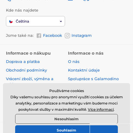
Kde nás najdete
Čeština
Jsme také na:
Facebook
Instagram
Informace o nákupu
Informace o nás
Doprava a platba
O nás
Obchodní podmínky
Kontaktní údaje
Vrácení zboží, výměna a
Spolupráce s Galamodino
reklamace
Zásady ochrany osobních
Používáme cookies
Online vrácení a reklamace
údajů
Díky vašemu souhlasu pro anonymní využití cookies za účelem
Sledování zásilky
analytiky, personalizace a marketingu vám budeme moci
poskytovat služby v maximální kvalitě.
Více informací
.
Nejčastější dotazy
Nesouhlasím
Souhlasím
© 2026 www.galamodino.cz ⦁ E-shop vytvořila
SIMPLIA.cz