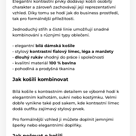
Elegantní kontrastní prvky dodávají košili osobitý
charakter a zároveň zachovávají její reprezentativní
vzhled. Díky tomu se hodí jak do business prostředí,
tak pro formálnější příležitosti.
Jednoduchý střih a čisté linie umožňují snadné
kombinování s různými typy oblečení.
• elegantní
bílá dámská košile
• stylový
kontrastní fialový límec, léga a manžety
•
dlouhý rukáv
vhodný do práce i společnosti
• kvalitní materiál
100 % bavlna
• pohodlná a prodyšná tkanina
Jak košili kombinovat
Bílá košile s kontrastním detailem se výborně hodí k
elegantním kalhotám, sukni nebo kostýmku. Velmi
dobře vynikne také pod sakem, kde kontrastní límec
dodá outfitu zajímavý stylový prvek.
Pro formálnější vzhled ji můžete doplnit jemnými
šperky nebo elegantními doplňky.
Jak pečovat o košili