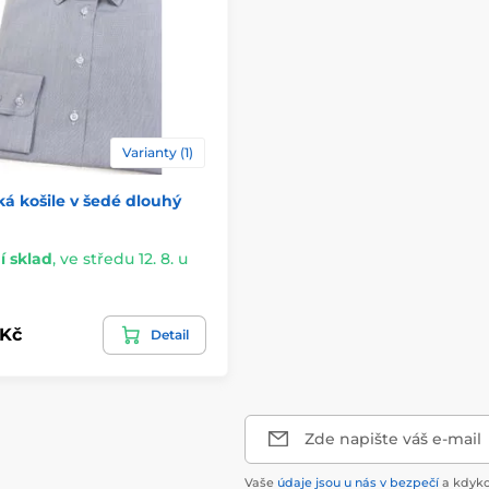
Varianty (1)
 košile v šedé dlouhý
í sklad
,
ve středu 12. 8. u
 Kč
Detail
Zde napište váš e-mail
Vaše
údaje jsou u nás v bezpečí
a kdyko