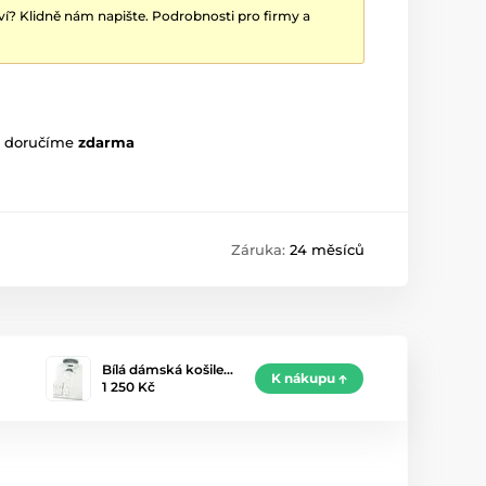
ví? Klidně nám napište. Podrobnosti pro firmy a
m doručíme
zdarma
Záruka:
24 měsíců
Bílá dámská košile…
K nákupu
1 250 Kč