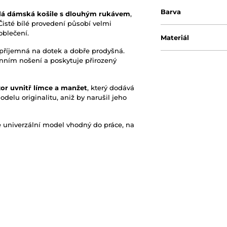
Barva
ílá dámská košile s dlouhým rukávem
,
Čisté bílé provedení působí velmi
oblečení.
Materiál
e příjemná na dotek a dobře prodyšná.
nním nošení a poskytuje přirozený
or uvnitř límce a manžet
, který dodává
odelu originalitu, aniž by narušil jeho
le univerzální model vhodný do práce, na