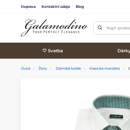
Doprava
Kontaktní údaje
Blog
Např. produk
🤍 Svatba
Dárk
Úvod
Ženy
Dámské košile
Klasická manžeta
B