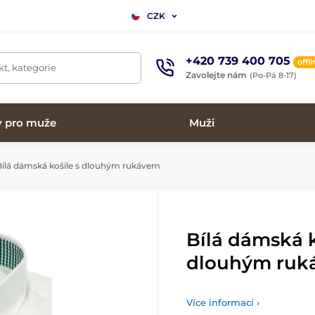
CZK
+420 739 400 705
offl
t, kategorie
Zavolejte nám
(Po-Pá 8-17)
y pro muže
Muži
ílá dámská košile s dlouhým rukávem
Bílá dámská k
dlouhým ruk
Více informací ›