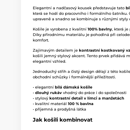
Elegantní a nadčasový kousek představuje tato
b
která se hodí do pracovního i formálního šatníku. 
upraveně a snadno se kombinuje s různými styly 
Košile je vyrobena z kvalitní
100% bavlny
, která j
Díky přírodnímu materiálu je pohodlná při celode
komfort.
Zajímavým detailem je
kontrastní kostkovaný vz
košili jemný stylový akcent. Tento prvek přidává m
elegantní vzhled.
Jednoduchý střih a čistý design dělají z této koši
obchodní schůzky i formálnější příležitosti.
• elegantní
bílá dámská košile
•
dlouhý rukáv
vhodný do práce i do společnosti
• stylový
kontrastní detail v límci a manžetách
• kvalitní materiál
100 % bavlna
• příjemná a prodyšná látka
Jak košili kombinovat