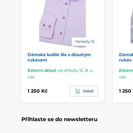
Varianty (1)
Dámská košile lila s dlouhým
Dámská
rukávem
rukáv
Externí sklad
,
ve středu 12. 8. u
Extern
vás
vás
1 250 Kč
1 250
Detail
Přihlaste se do newsletteru