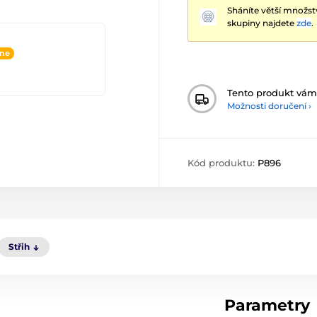
Sháníte větší množst
skupiny najdete
zde
.
ine
Tento produkt vá
Možnosti doručení ›
Kód produktu:
P896
Střih
Parametry