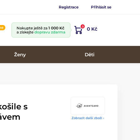
Registrace
Přihlásit se
0
ine
Nakupte ještě za
1 000 Kč
0 Kč
a získejte
dopravu zdarma
Ženy
Děti
ošile s
ávem
Zobrazit další zboží ›