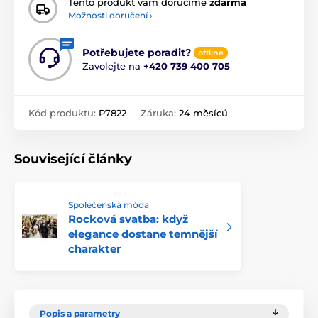
Tento produkt vám doručíme
zdarma
Možnosti doručení ›
Potřebujete poradit?
offline
Zavolejte na
+420 739 400 705
Kód produktu:
P7822
Záruka:
24 měsíců
Související články
Společenská móda
Rocková svatba: když
elegance dostane temnější
charakter
Popis a parametry