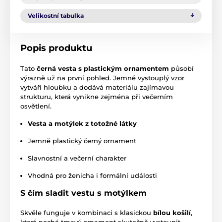
Velikostní tabulka
Popis produktu
Tato
černá vesta s plastickým ornamentem
působí
výrazně už na první pohled. Jemně vystouplý vzor
vytváří hloubku a dodává materiálu zajímavou
strukturu, která vynikne zejména při večerním
osvětlení.
Vesta a motýlek z totožné látky
Jemně plastický černý ornament
Slavnostní a večerní charakter
Vhodná pro ženicha i formální události
S čím sladit vestu s motýlkem
Skvěle funguje v kombinaci s klasickou
bílou košilí
,
která nechá tmavý ornament skutečně vystoupit.