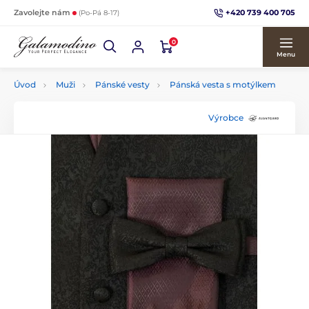
+420 739 400 705
Zavolejte nám
(Po-Pá 8-17)
0
Menu
Úvod
Muži
Pánské vesty
Pánská vesta s motýlkem
Výrobce