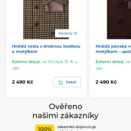
Varianty (1)
Hnědá vesta s drobnou kostkou
Hnědá pánská ve
a motýlkem
motýlkem – spol
Externí sklad
,
ve čtvrtek 13. 8. u
Externí sklad
,
ve
vás
vás
2 490 Kč
2 490 Kč
Detail
Ověřeno
našimi zákazníky
zákazníků doporučuje
100%