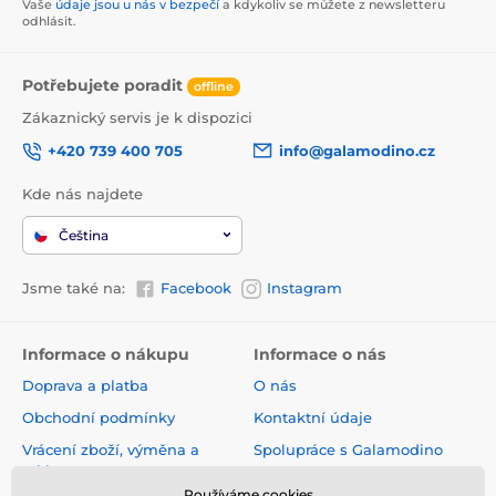
Vaše
údaje jsou u nás v bezpečí
a kdykoliv se můžete z newsletteru
odhlásit.
Potřebujete poradit
offline
Zákaznický servis je k dispozici
+420 739 400 705
info@galamodino.cz
Kde nás najdete
Čeština
Jsme také na:
Facebook
Instagram
Informace o nákupu
Informace o nás
Doprava a platba
O nás
Obchodní podmínky
Kontaktní údaje
Vrácení zboží, výměna a
Spolupráce s Galamodino
reklamace
Zásady ochrany osobních
Používáme cookies