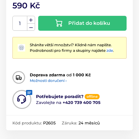
590 Kč
Přidat do košíku
Sháníte větší množství? Klidně nám napište.
Podrobnosti pro firmy a skupiny najdete
zde
.
Doprava zdarma
od
1 000 Kč
Možnosti doručení ›
Potřebujete poradit?
offline
Zavolejte na
+420 739 400 705
Kód produktu:
P2605
Záruka:
24 měsíců