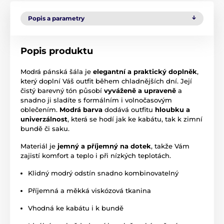
Popis a parametry
Popis produktu
Modrá pánská šála je
elegantní a praktický doplněk
,
který doplní Váš outfit během chladnějších dní. Její
čistý barevný tón působí
vyváženě a upraveně
a
snadno ji sladíte s formálním i volnočasovým
oblečením.
Modrá barva
dodává outfitu
hloubku a
univerzálnost
, která se hodí jak ke kabátu, tak k zimní
bundě či saku.
Materiál je
jemný a příjemný na dotek
, takže Vám
zajistí komfort a teplo i při nízkých teplotách.
Klidný modrý odstín snadno kombinovatelný
Příjemná a měkká viskózová tkanina
Vhodná ke kabátu i k bundě