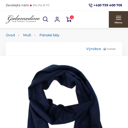
+420 739 400 705
Zavolejte nám
(Po-Pá 8-17)
0
Menu
Úvod
Muži
Pánské šály
Výrobce