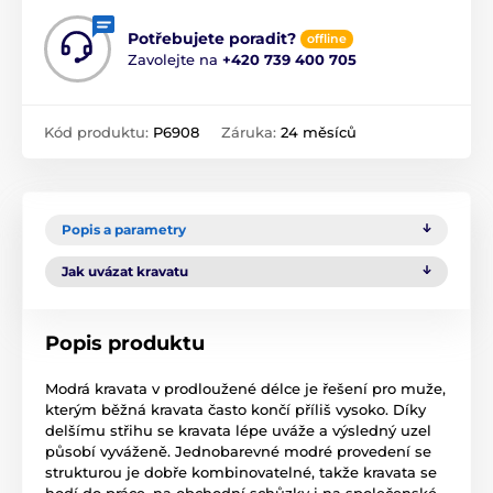
Potřebujete poradit?
offline
Zavolejte na
+420 739 400 705
Kód produktu:
P6908
Záruka:
24 měsíců
Popis a parametry
Jak uvázat kravatu
Popis produktu
Modrá kravata v prodloužené délce je řešení pro muže,
kterým běžná kravata často končí příliš vysoko. Díky
delšímu střihu se kravata lépe uváže a výsledný uzel
působí vyváženě. Jednobarevné modré provedení se
strukturou je dobře kombinovatelné, takže kravata se
hodí do práce, na obchodní schůzky i na společenské