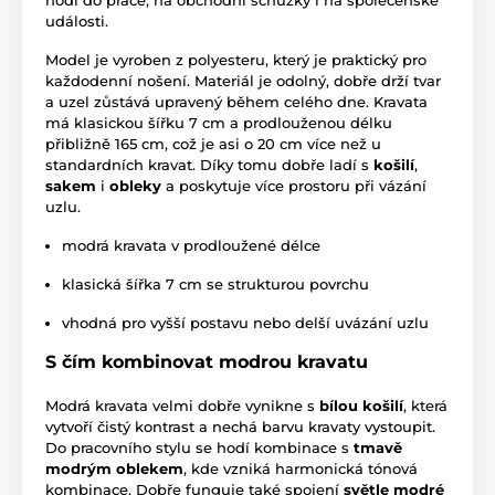
události.
Model je vyroben z polyesteru, který je praktický pro
každodenní nošení. Materiál je odolný, dobře drží tvar
a uzel zůstává upravený během celého dne. Kravata
má klasickou šířku 7 cm a prodlouženou délku
přibližně 165 cm, což je asi o 20 cm více než u
standardních kravat. Díky tomu dobře ladí s
košilí
,
sakem
i
obleky
a poskytuje více prostoru při vázání
uzlu.
modrá kravata v prodloužené délce
klasická šířka 7 cm se strukturou povrchu
vhodná pro vyšší postavu nebo delší uvázání uzlu
S čím kombinovat modrou kravatu
Modrá kravata velmi dobře vynikne s
bílou košilí
, která
vytvoří čistý kontrast a nechá barvu kravaty vystoupit.
Do pracovního stylu se hodí kombinace s
tmavě
modrým oblekem
, kde vzniká harmonická tónová
kombinace. Dobře funguje také spojení
světle modré