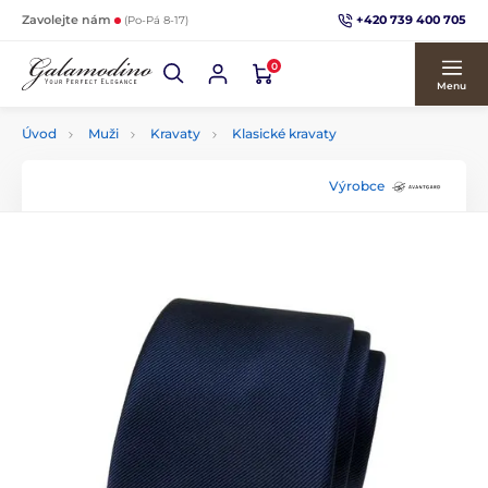
+420 739 400 705
Zavolejte nám
(Po-Pá 8-17)
0
Menu
Úvod
Muži
Kravaty
Klasické kravaty
Výrobce