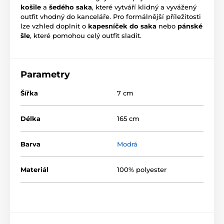
košile
a
šedého saka
, které vytváří klidný a vyvážený
outfit vhodný do kanceláře. Pro formálnější příležitosti
lze vzhled doplnit o
kapesníček do saka
nebo
pánské
šle
, které pomohou celý outfit sladit.
Parametry
Šířka
7 cm
Délka
165 cm
Barva
Modrá
Materiál
100% polyester