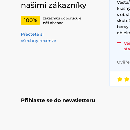
Vesta
našimi zákazníky
krásný
s obrá
zákazníků doporučuje
100%
skute
náš obchod
barvy,
obleke
Přečtěte si
všechny recenze
Vě
st
Ověřen
Přihlaste se do newsletteru