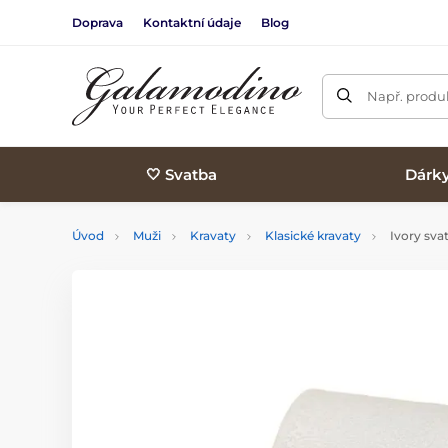
Doprava
Kontaktní údaje
Blog
Např. produk
🤍 Svatba
Dárk
Úvod
Muži
Kravaty
Klasické kravaty
Ivory sva