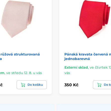
 růžová strukturovaná
Pánská kravata červená
a
jednobarevná
Externí sklad
,
ve čtvrtek 13
em
,
ve středu 12. 8. u vás
vás
č
350 Kč
Do košíku
Do k