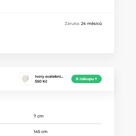
Záruka:
24 měsíců
Ivory svatební…
K nákupu
550 Kč
7 cm
145 cm