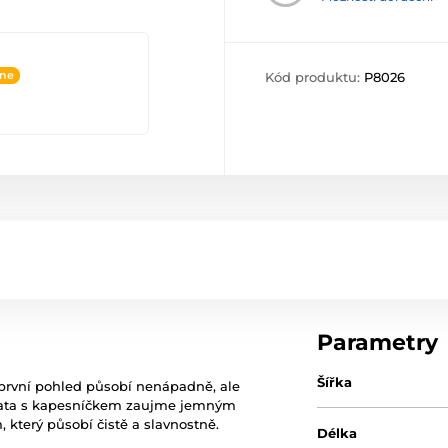
ine
Kód produktu:
P8026
Parametry
Šířka
na první pohled působí nenápadně, ale
ravata s kapesníčkem zaujme jemným
který působí čistě a slavnostně.
Délka