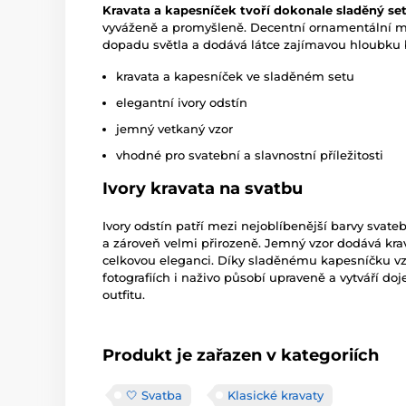
Kravata a kapesníček tvoří dokonale sladěný se
vyváženě a promyšleně. Decentní ornamentální mo
dopadu světla a dodává látce zajímavou hloubku 
kravata a kapesníček ve sladěném setu
elegantní ivory odstín
jemný vetkaný vzor
vhodné pro svatební a slavnostní příležitosti
Ivory kravata na svatbu
Ivory odstín patří mezi nejoblíbenější barvy svat
a zároveň velmi přirozeně. Jemný vzor dodává krav
celkovou eleganci. Díky sladěnému kapesníčku vz
fotografiích i naživo působí upraveně a vytváří d
outfitu.
Produkt je zařazen v kategoriích
🤍 Svatba
Klasické kravaty