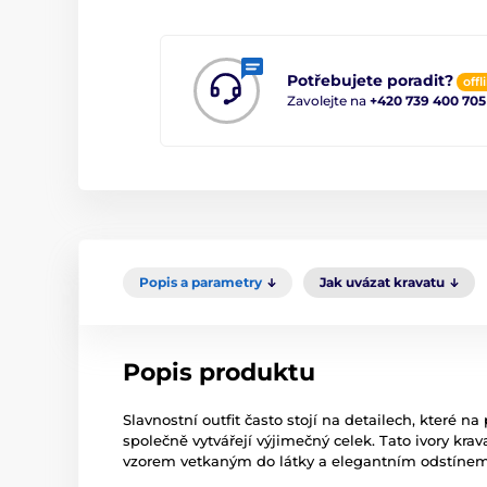
Potřebujete poradit?
offl
Zavolejte na
+420 739 400 705
Popis a parametry
Jak uvázat kravatu
Popis produktu
Slavnostní outfit často stojí na detailech, které 
společně vytvářejí výjimečný celek. Tato ivory k
vzorem vetkaným do látky a elegantním odstínem, 