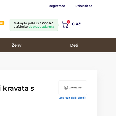
Registrace
Přihlásit se
0
ine
Nakupte ještě za
1 000 Kč
0 Kč
a získejte
dopravu zdarma
Ženy
Děti
í kravata s
Zobrazit další zboží ›