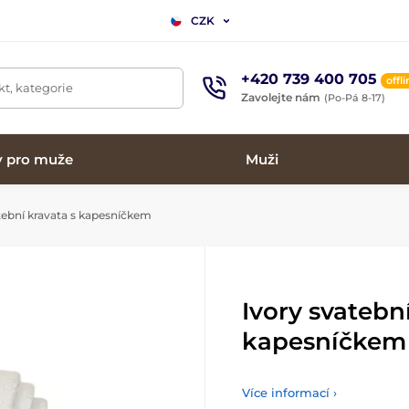
CZK
+420 739 400 705
offl
t, kategorie
Zavolejte nám
(Po-Pá 8-17)
y pro muže
Muži
tební kravata s kapesníčkem
Ivory svatebn
kapesníčkem
Více informací ›