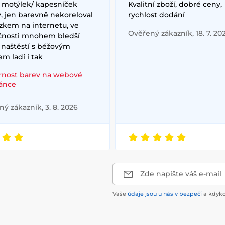
/ motýlek/ kapesníček
Kvalitní zboží, dobré ceny,
, jen barevně nekoreloval
rychlost dodání
zkem na internetu, ve
Ověřený zákazník, 18. 7. 20
čnosti mnohem bledší
 naštěstí s béžovým
m ladí i tak
rnost barev na webové
ránce
ý zákazník, 3. 8. 2026
Zde napište váš e-mail
Vaše
údaje jsou u nás v bezpečí
a kdyko