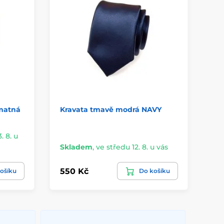
 matná
Kravata tmavě modrá NAVY
Mo
ho
. 8. u
Skladem
,
ve středu 12. 8. u vás
Sk
550 Kč
55
ošíku
Do košíku