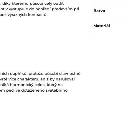
t
, díky kterému působí celý outfit
tiv vystupuje do popředí především při
Barva
bez výrazných kontrastů.
Materiál
ebních doplňků, protože působí slavnostně
atě více charakteru, aniž by narušoval
niká harmonický celek, který na
ojem pečlivě dotaženého svatebního