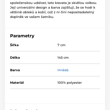
společenskou událost, tato kravata je skvělou volbou.
Její univerzální design a barva zajišťují, že se hodí k
většině obleků a košil, což z ní činí nepostradatelný
doplněk ve vašem šatníku.
Parametry
Šířka
7 cm
Délka
145 cm
Barva
Hnědá
Materiál
100% polyester