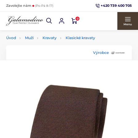
+420 739 400 705
Zavolejte nám
(Po-Pá 8-17)
0
Menu
Úvod
Muži
Kravaty
Klasické kravaty
Výrobce