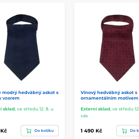
 modrý hedvábný askot s
Vínový hedvábný askot s
y vzorem
ornamentálním motivem
í sklad
,
ve středu 12. 8. u
Externí sklad
,
ve středu 12.
vás
 Kč
1 490 Kč
Do košíku
Do k