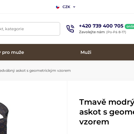
CZK
+420 739 400 705
onli
t, kategorie
Zavolejte nám
(Po-Pá 8-17)
y pro muže
Muži
dvábný askot s geometrickým vzorem
Tmavě modrý
askot s geom
vzorem