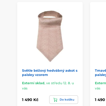
Světle béžový hedvábný askot s
Tmavě
paisley vzorem
paisle
Externí sklad
,
ve středu 12. 8. u
Extern
vás
vás
1 490 Kč
1 490
Do košíku