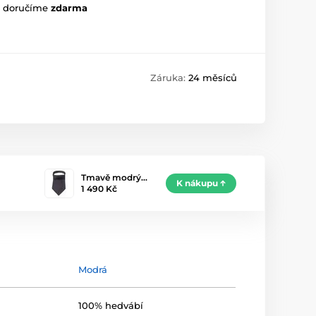
m doručíme
zdarma
Záruka:
24 měsíců
Tmavě modrý…
K nákupu
1 490 Kč
Modrá
100% hedvábí