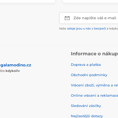
Zde napište váš e-mail
Vaše
údaje jsou u nás v bezpečí
a kdyko
Informace o náku
galamodino.cz
Doprava a platba
ište
kdykoliv
Obchodní podmínky
Vrácení zboží, výměna a r
Online vrácení a reklamac
Sledování zásilky
Nejčastější dotazy