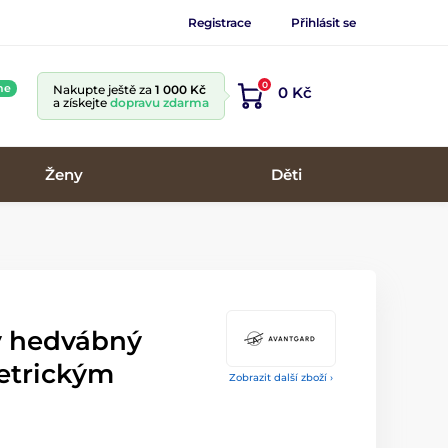
Registrace
Přihlásit se
0
ne
Nakupte ještě za
1 000 Kč
0 Kč
a získejte
dopravu zdarma
Ženy
Děti
 hedvábný
etrickým
Zobrazit další zboží ›