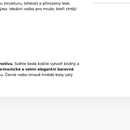
u strukturu, lehkost a přirozený lesk.
raz. Ideální volba pro muže, kteří chtějí
motivu
. Světle šedá košile vytvoří klidný a
armonické a velmi elegantní barevné
oru. Černé nebo tmavě hnědé boty celý