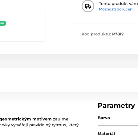
Tento produkt vá
Možnosti doručení ›
ine
Kód produktu:
P7817
Parametry
Barva
 geometrickým motivem
zaujme
rvky vytvářejí pravidelný rytmus, který
Materiál