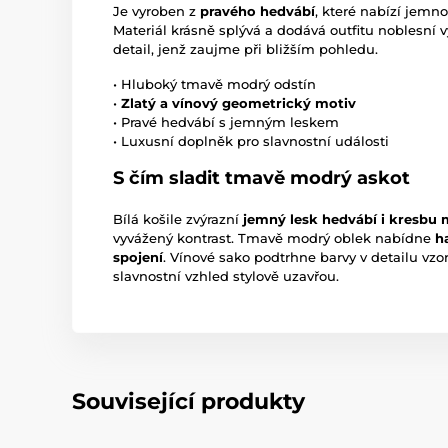
Je vyroben z
pravého hedvábí
, které nabízí jemno
Materiál krásně splývá a dodává outfitu noblesní vý
detail, jenž zaujme při bližším pohledu.
• Hluboký tmavě modrý odstín
•
Zlatý a vínový geometrický motiv
• Pravé hedvábí s jemným leskem
• Luxusní doplněk pro slavnostní události
S čím sladit tmavě modrý askot
Bílá košile zvýrazní
jemný lesk hedvábí i kresbu 
vyvážený kontrast. Tmavě modrý oblek nabídne
h
spojení
. Vínové sako podtrhne barvy v detailu vz
slavnostní vzhled stylově uzavřou.
Související produkty