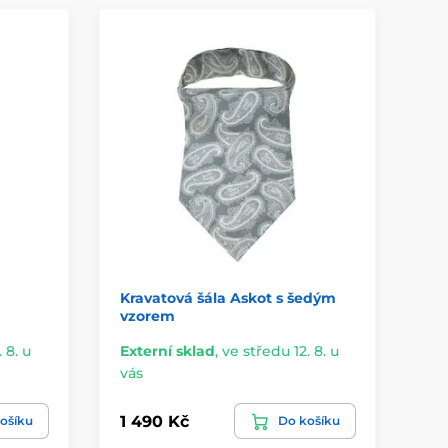
Kravatová šála Askot s šedým
vzorem
 8. u
Externí sklad
,
ve středu 12. 8. u
vás
1 490 Kč
ošíku
Do košíku