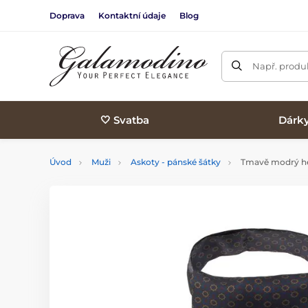
Doprava
Kontaktní údaje
Blog
Např. produk
🤍 Svatba
Dárk
Úvod
Muži
Askoty - pánské šátky
Tmavě modrý he