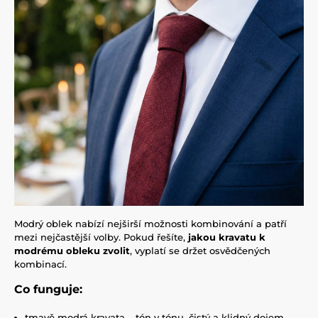
Modrý oblek nabízí nejširší možnosti kombinování a patří
mezi nejčastější volby. Pokud řešíte,
jakou kravatu k
modrému obleku zvolit
, vyplatí se držet osvědčených
kombinací.
Co funguje:
tmavě modrá kravata – tón v tónu, čistý a klidný dojem