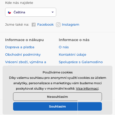
Kde nás najdete
Čeština
Jsme také na:
Facebook
Instagram
Informace o nákupu
Informace o nás
Doprava a platba
O nás
Obchodní podmínky
Kontaktní údaje
Vrácení zboží, výměna a
Spolupráce s Galamodino
reklamace
Zásady ochrany osobních
Používáme cookies
Online vrácení a reklamace
údajů
Díky vašemu souhlasu pro anonymní využití cookies za účelem
Sledování zásilky
analytiky, personalizace a marketingu vám budeme moci
poskytovat služby v maximální kvalitě.
Více informací
.
Nejčastější dotazy
Nesouhlasím
Souhlasím
© 2026 www.galamodino.cz ⦁ E-shop vytvořila
SIMPLIA.cz