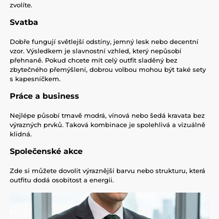
zvolíte.
Svatba
Dobře fungují světlejší odstíny, jemný lesk nebo decentní
vzor. Výsledkem je slavnostní vzhled, který nepůsobí
přehnaně. Pokud chcete mít celý outfit sladěný bez
zbytečného přemýšlení, dobrou volbou mohou být také sety
s kapesníčkem.
Práce a business
Nejlépe působí tmavě modrá, vínová nebo šedá kravata bez
výrazných prvků. Taková kombinace je spolehlivá a vizuálně
klidná.
Společenské akce
Zde si můžete dovolit výraznější barvu nebo strukturu, která
outfitu dodá osobitost a energii.