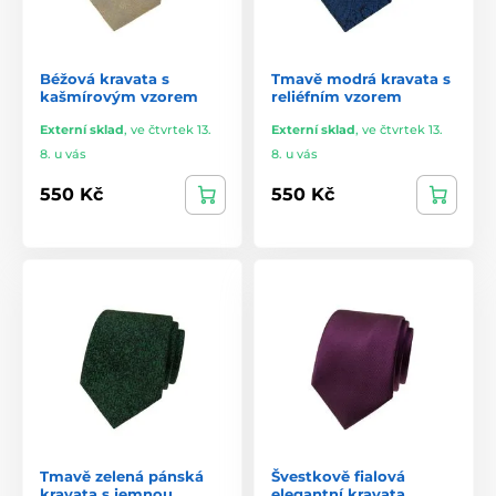
Béžová kravata s
Tmavě modrá kravata s
kašmírovým vzorem
reliéfním vzorem
Externí sklad
,
ve čtvrtek 13.
Externí sklad
,
ve čtvrtek 13.
8. u vás
8. u vás
550 Kč
550 Kč
Tmavě zelená pánská
Švestkově fialová
kravata s jemnou
elegantní kravata