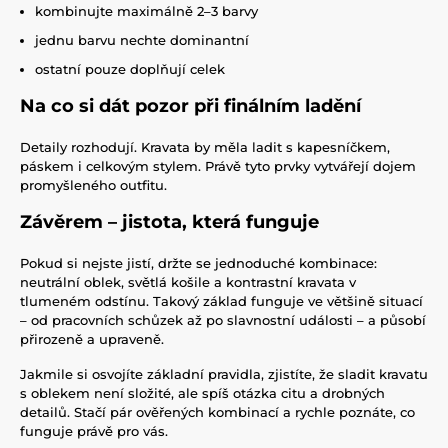
kombinujte maximálně 2–3 barvy
jednu barvu nechte dominantní
ostatní pouze doplňují celek
Na co si dát pozor při finálním ladění
Detaily rozhodují. Kravata by měla ladit s kapesníčkem,
páskem i celkovým stylem. Právě tyto prvky vytvářejí dojem
promyšleného outfitu.
Závěrem – jistota, která funguje
Pokud si nejste jistí, držte se jednoduché kombinace:
neutrální oblek, světlá košile a kontrastní kravata v
tlumeném odstínu. Takový základ funguje ve většině situací
– od pracovních schůzek až po slavnostní události – a působí
přirozeně a upraveně.
Jakmile si osvojíte základní pravidla, zjistíte, že sladit kravatu
s oblekem není složité, ale spíš otázka citu a drobných
detailů. Stačí pár ověřených kombinací a rychle poznáte, co
funguje právě pro vás.