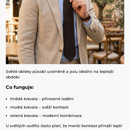
Světlé obleky působí uvolněně a jsou ideální na teplejší
období.
Co funguje:
hnědá kravata – přirozené ladění
modrá kravata – svěží kontrast
zelená kravata – moderní kombinace
U světlých outfitů často platí, že menší kontrast přináší lepší