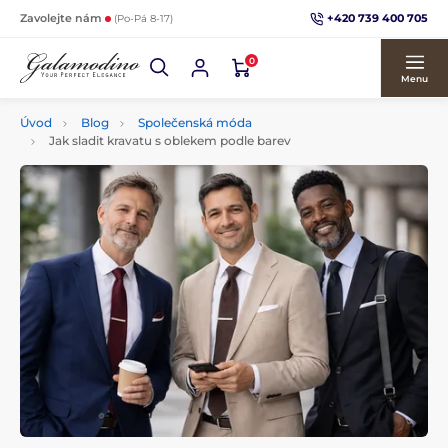
+420 739 400 705
Zavolejte nám
(Po-Pá 8-17)
0
Menu
Úvod
Blog
Společenská móda
Jak sladit kravatu s oblekem podle barev