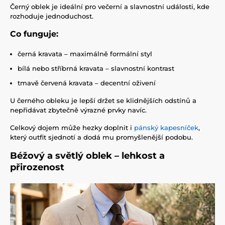
Černý oblek je ideální pro večerní a slavnostní události, kde
rozhoduje jednoduchost.
Co funguje:
černá kravata – maximálně formální styl
bílá nebo stříbrná kravata – slavnostní kontrast
tmavě červená kravata – decentní oživení
U černého obleku je lepší držet se klidnějších odstínů a
nepřidávat zbytečně výrazné prvky navíc.
Celkový dojem může hezky doplnit i
pánský kapesníček
,
který outfit sjednotí a dodá mu promyšlenější podobu.
Béžový a světlý oblek – lehkost a
přirozenost