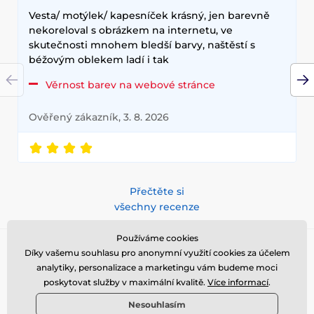
Vesta/ motýlek/ kapesníček krásný, jen barevně
nekoreloval s obrázkem na internetu, ve
skutečnosti mnohem bledší barvy, naštěstí s
béžovým oblekem ladí i tak
Věrnost barev na webové stránce
Ověřený zákazník, 3. 8. 2026
Přečtěte si
všechny recenze
Přihlaste se do newsletteru
Používáme cookies
Díky vašemu souhlasu pro anonymní využití cookies za účelem
Zde napište váš e-mail
Přihlásit
analytiky, personalizace a marketingu vám budeme moci
poskytovat služby v maximální kvalitě.
Více informací
.
Vaše
údaje jsou u nás v bezpečí
a kdykoliv se můžete z newsletteru
odhlásit.
Nesouhlasím