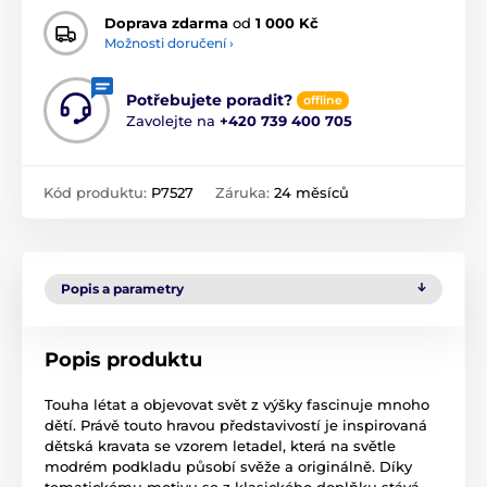
Doprava zdarma
od
1 000 Kč
Možnosti doručení ›
Potřebujete poradit?
offline
Zavolejte na
+420 739 400 705
Kód produktu:
P7527
Záruka:
24 měsíců
Popis a parametry
Popis produktu
Touha létat a objevovat svět z výšky fascinuje mnoho
dětí. Právě touto hravou představivostí je inspirovaná
dětská kravata se vzorem letadel, která na světle
modrém podkladu působí svěže a originálně. Díky
tematickému motivu se z klasického doplňku stává