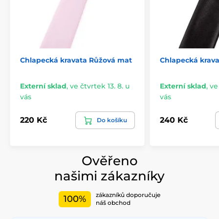
Chlapecká kravata Růžová mat
Chlapecká krava
Externí sklad
,
ve čtvrtek 13. 8. u
Externí sklad
,
ve
vás
vás
220 Kč
240 Kč
Do košíku
Ověřeno
našimi zákazníky
zákazníků doporučuje
100%
náš obchod