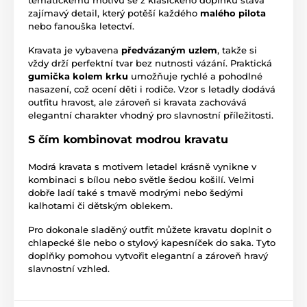
zajímavý detail, který potěší každého
malého pilota
nebo fanouška letectví.
Kravata je vybavena
předvázaným uzlem
, takže si
vždy drží perfektní tvar bez nutnosti vázání. Praktická
gumička kolem krku
umožňuje rychlé a pohodlné
nasazení, což ocení děti i rodiče. Vzor s letadly dodává
outfitu hravost, ale zároveň si kravata zachovává
elegantní charakter vhodný pro slavnostní příležitosti.
S čím kombinovat modrou kravatu
Modrá kravata s motivem letadel krásně vynikne v
kombinaci s bílou nebo světle šedou košilí. Velmi
dobře ladí také s tmavě modrými nebo šedými
kalhotami či dětským oblekem.
Pro dokonale sladěný outfit můžete kravatu doplnit o
chlapecké šle nebo o stylový kapesníček do saka. Tyto
doplňky pomohou vytvořit elegantní a zároveň hravý
slavnostní vzhled.