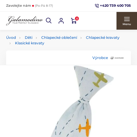
+420 739 400 705
Zavolejte nám
(Po-Pá 8-17)
0
Menu
Úvod
Děti
Chlapecké oblečení
Chlapecké kravaty
Klasické kravaty
Výrobce