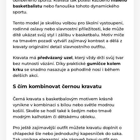
basketbalistu
nebo fanouška tohoto dynamického
sportu.
Tento model je skvělou volbou pro školní vystoupení,
rodinné oslavy nebo slavnostní příležitosti, kde může
dítě ukázat svůj styl i zálibu v basketbalu. Motiv míče
na tmavém pozadí vytváří zajímavý kontrast a dělá z
kravaty originální detail slavnostního outfitu.
Kravata má
předvázaný uzel
, který vždy drží svůj tvar
bez nutnosti vázání. Díky praktické
gumičce kolem
krku
se snadno nasazuje a pohodlně nosí i během
delších akcí.
S čím kombinovat černou kravatu
Černá kravata s basketbalovým motivem krásně
vynikne v kombinaci s bílou nebo světle modrou
košilí. Skvěle se hodí také k šedým nebo tmavě
modrým kalhotám či dětskému obleku.
Pro ještě zajímavější outfit můžete kravatu doplnit o
chlapecké šle nebo jednoduchý kapesníček do saka.
Tak vznikne elegantní, ale zároveň hravý outfit pro