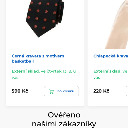
Černá kravata s motivem
Chlapecká kravat
basketball
Externí sklad
,
ve čtvrtek 13. 8. u
Externí sklad
,
ve
vás
vás
590 Kč
220 Kč
Do košíku
Ověřeno
našimi zákazníky