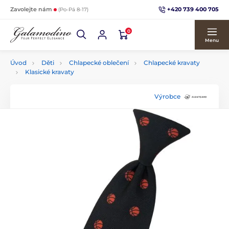
+420 739 400 705
Zavolejte nám
(Po-Pá 8-17)
0
Menu
Úvod
Děti
Chlapecké oblečení
Chlapecké kravaty
Klasické kravaty
Výrobce