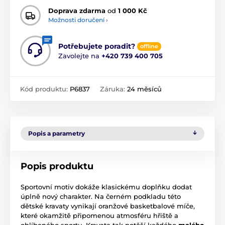
Doprava zdarma
od
1 000 Kč
Možnosti doručení ›
Potřebujete poradit?
offline
Zavolejte na
+420 739 400 705
Kód produktu:
P6837
Záruka:
24 měsíců
Popis a parametry
Popis produktu
Sportovní motiv dokáže klasickému doplňku dodat
úplně nový charakter. Na černém podkladu této
dětské kravaty vynikají oranžové basketbalové míče,
které okamžitě připomenou atmosféru hřiště a
oblíbeného sportu. Kravata tak potěší každého
malého