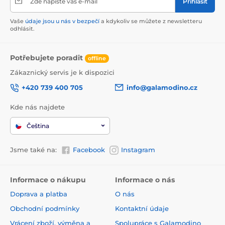
Zde napište váš e-mail
Přihlásit
Vaše
údaje jsou u nás v bezpečí
a kdykoliv se můžete z newsletteru
odhlásit.
Potřebujete poradit
offline
Zákaznický servis je k dispozici
+420 739 400 705
info@galamodino.cz
Kde nás najdete
Čeština
Jsme také na:
Facebook
Instagram
Informace o nákupu
Informace o nás
Doprava a platba
O nás
Obchodní podmínky
Kontaktní údaje
Vrácení zboží, výměna a
Spolupráce s Galamodino