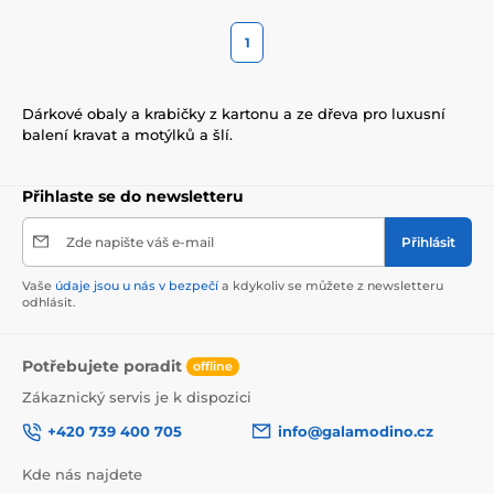
1
Dárkové obaly a krabičky z kartonu a ze dřeva pro luxusní
balení kravat a motýlků a šlí.
Přihlaste se do newsletteru
Zde napište váš e-mail
Přihlásit
Vaše
údaje jsou u nás v bezpečí
a kdykoliv se můžete z newsletteru
odhlásit.
Potřebujete poradit
offline
Zákaznický servis je k dispozici
+420 739 400 705
info@galamodino.cz
Kde nás najdete