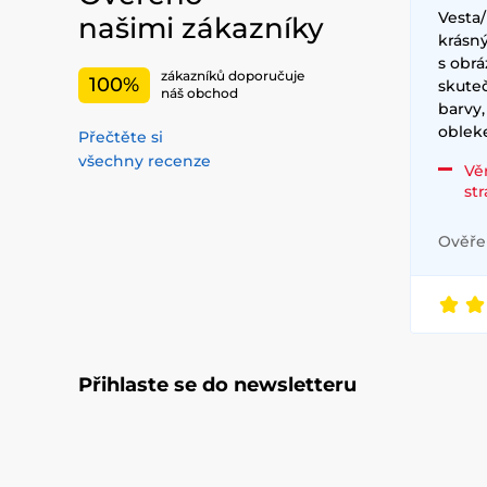
Vesta
našimi zákazníky
krásný
s obrá
zákazníků doporučuje
100%
skute
náš obchod
barvy,
obleke
Přečtěte si
všechny recenze
Vě
st
Ověřen
Přihlaste se do newsletteru