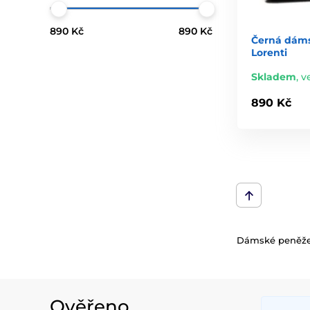
890 Kč
890 Kč
Černá dám
Lorenti
Skladem
,
v
890 Kč
Dámské peněženk
Ověřeno