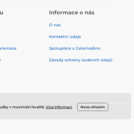
pu
Informace o nás
O nás
Kontaktní údaje
eklamace
Spolupráce s Galamodino
e
Zásady ochrany osobních údajů
užby v maximální kvalitě.
Více informací
.
Nesouhlasím