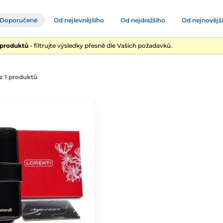
Doporučené
Od nejlevnějšího
Od nejdražšího
Od nejnovějš
 produktů
- filtrujte výsledky přesně dle Vašich požadavků.
z 1 produktů