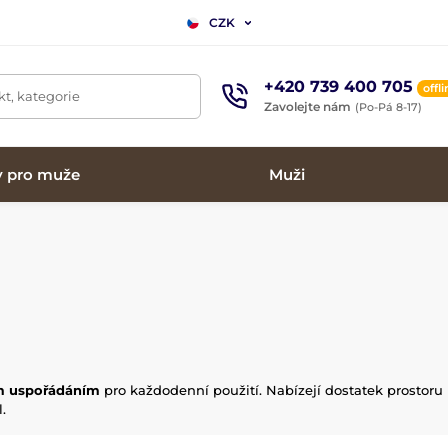
CZK
+420 739 400 705
offl
t, kategorie
Zavolejte nám
(Po-Pá 8-17)
y pro muže
Muži
ým uspořádáním
pro každodenní použití. Nabízejí dostatek prostoru 
.