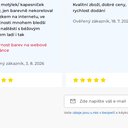
/ motýlek/ kapesníček
Kvalitní zboží, dobré ceny,
, jen barevně nekoreloval
rychlost dodání
zkem na internetu, ve
Ověřený zákazník, 18. 7. 20
čnosti mnohem bledší
 naštěstí s béžovým
m ladí i tak
rnost barev na webové
ránce
ý zákazník, 3. 8. 2026
Zde napište váš e-mail
Vaše
údaje jsou u nás v bezpečí
a kdyko