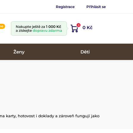
Registrace
Přihlásit se
0
ine
Nakupte ještě za
1 000 Kč
0 Kč
a získejte
dopravu zdarma
Ženy
Děti
na karty, hotovost i doklady a zároveň fungují jako