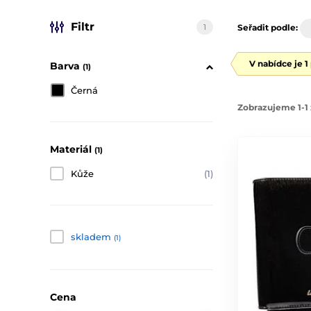
Filtr
1
Seřadit podle:
V nabídce je 1
Barva
(1)
Černá
Zobrazujeme 1-1 
Materiál
(1)
Kůže
(1)
skladem
(1)
Cena