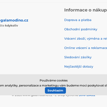
Informace o náku
galamodino.cz
Doprava a platba
ište
kdykoliv
Obchodní podmínky
Vrácení zboží, výměna a r
Online vrácení a reklamac
Sledování zásilky
Nejčastější dotazy
Používáme cookies
em analytiky, personalizace a marketingu vám budeme moci poskytovat sl
Souhlasím
© 2026 www.galamodino.cz ⦁ E-shop vytvořila
SIMPLIA.cz